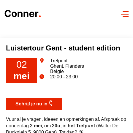
Sl
na
ov
Luistertour
Luistertour Gent - student edition
Videoboodschap
Trefpunt
02
Ghent, Flanders
België
mei
20:00 - 23:00
Schrijf je nu in 👇
Vuur al je vragen, ideeën en opmerkingen af. Afspraak op
donderdag
2 mei,
om
20u,
in
het Trefpunt
(Walter De
Buckplein 5, 9000 Gent). Tot dan? 👋