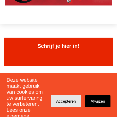
Schrijf je hier in!
Deze website
Schrijf je in voor mijn nieuwsbrief
maakt gebruik
van cookies om
uw surfervaring
Accepteren
Afwijzen
te verbeteren.
Lees onze
algemene