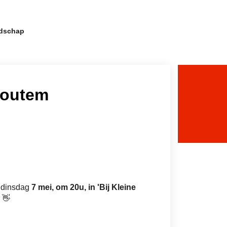
Sla
dschap
navigatie
over
Houtem
p dinsdag
7 mei, om 20u, in 'Bij Kleine
 👋