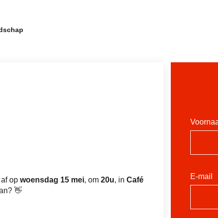
Sla
dschap
navigatie
over
Voorna
E-mail
 af op
woensdag 15 mei
, om
20u
, in
Café
an? 👋