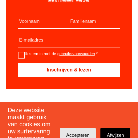
lees meteen verder.
Ik stem in met de
gebruiksvoorwaarden
*
Deze website
Schrijf je in voor mijn nieuwsbrief
maakt gebruik
van cookies om
uw surfervaring
Accepteren
Afwijzen